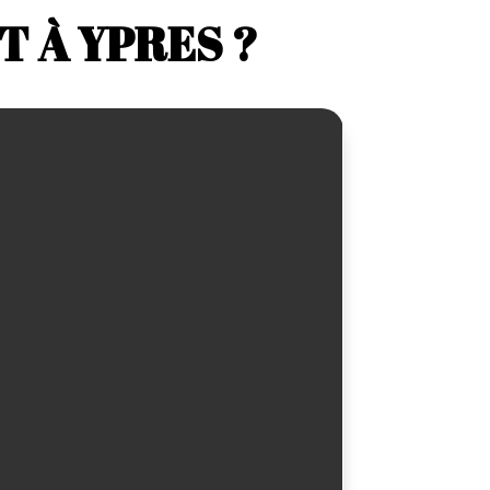
 À YPRES ?