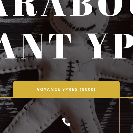
ARABO
ANT Y
VOYANCE YPRES (8900)
