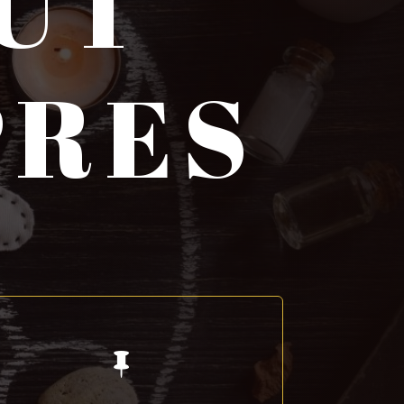
UT
PRES
