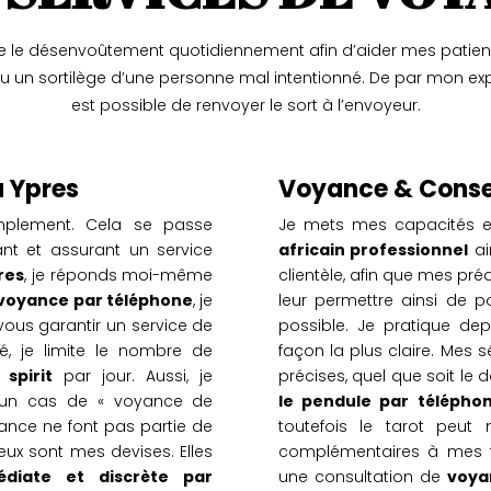
ue le désenvoûtement quotidiennement afin d’aider mes patien
u un sortilège d’une personne mal intentionné. De par mon expé
est possible de renvoyer le sort à l’envoyeur.
à Ypres
Voyance & Consei
implement. Cela se passe
Je mets mes capacités ex
t et assurant un service
africain professionnel
ai
res
, je réponds moi-même
clientèle, afin que mes pré
voyance par téléphone
, je
leur permettre ainsi de p
vous garantir un service de
possible. Je pratique dep
ité, je limite le nombre de
façon la plus claire. Mes
spirit
par jour. Aussi, je
précises, quel que soit le
cun cas de « voyance de
le pendule par télépho
ance ne font pas partie de
toutefois le tarot peu
eux sont mes devises. Elles
complémentaires à mes fl
diate et discrète par
une consultation de
voya