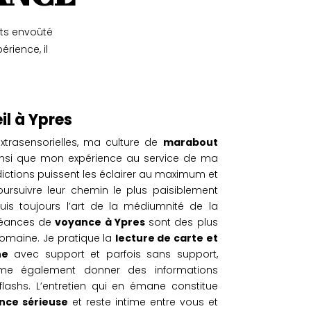
ts envoûté
rience, il
l à Ypres
trasensorielles, ma culture de
marabout
nsi que mon expérience au service de ma
dictions puissent les éclairer au maximum et
oursuivre leur chemin le plus paisiblement
uis toujours l’art de la médiumnité de la
 séances de
voyance à Ypres
sont des plus
 domaine. Je pratique la
lecture de carte et
ne
avec support et parfois sans support,
t me également donner des informations
ashs. L’entretien qui en émane constitue
nce sérieuse
et reste intime entre vous et