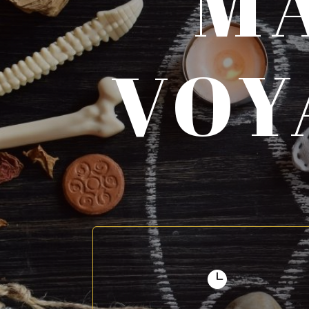
M
VOY
