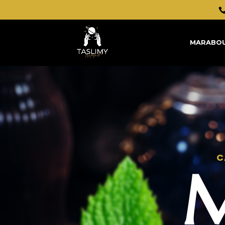
MARABOU
C
M