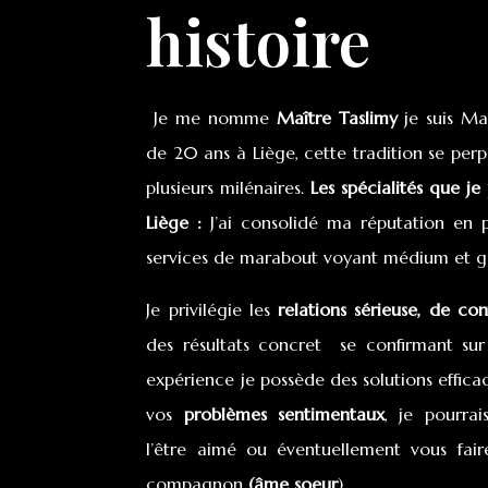
histoire
Je me nomme
Maître
Taslimy
je suis M
de 20 ans à Liège, cette tradition se perp
plusieurs milénaires.
Les spécialités que j
Liège
:
J’ai consolidé ma réputation en
services de marabout voyant médium et gu
Je privilégie les
relations sérieuse, de con
des résultats concret se confirmant s
expérience je possède des solutions effic
vos
problèmes sentimentaux
, je pourrai
l’être aimé ou éventuellement vous fair
compagnon
(âme soeur
).