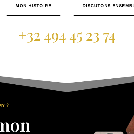
MON HISTOIRE
DISCUTONS ENSEMB
+32 494 45 23 74
MY ?
 mon