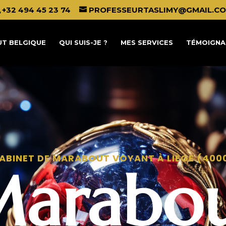
+32 494 45 23 74
PROFESSEURTASLIMY@GMAIL.C
T BELGIQUE
QUI SUIS-JE ?
MES SERVICES
TÉMOIGNA
ABINET DE MARABOUT VOYANT À LIÈGE (400
arabo