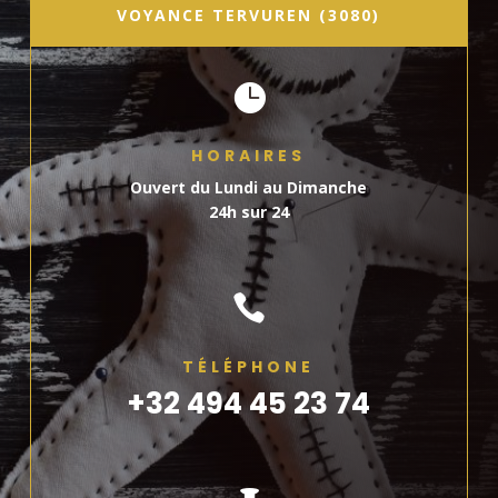
VOYANCE TERVUREN (3080)

HORAIRES
Ouvert du Lundi au Dimanche
24h sur 24

TÉLÉPHONE
+32 494 45 23 74